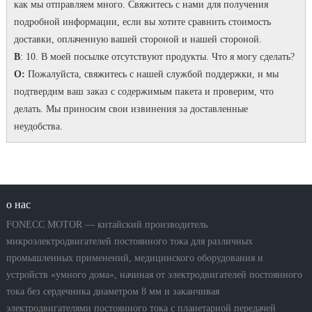
как мы отправляем много.
Свяжитесь с нами для получения
подробной информации, если вы хотите сравнить стоимость
доставки, оплаченную вашей стороной и нашей стороной.
В
: 10. В моей посылке отсутствуют продукты.
Что я могу сделать?
О:
Пожалуйста, свяжитесь с нашей службой поддержки, и мы
подтвердим ваш заказ с содержимым пакета и проверим, что
делать.
Мы приносим свои извинения за доставленные
неудобства.
о нас
FONECC MOTOR — китайский производитель
микроэлектродвигателей постоянного тока для различных
промышленных применений, медицинского оборудования и
устройств «умного дома», начиная от электродвигателей постоянного
тока без сердечника диаметром 8 мм и заканчивая
электродвигателями постоянного тока с планетарной передачей