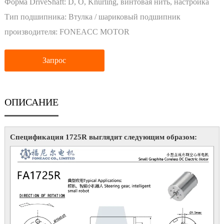
сердечника с постоянными магнитами
Форма DriveShaft:
D, O, Knurling, винтовая нить, настройка
Тип подшипника:
Втулка / шариковый подшипник
производителя:
FONEACC MOTOR
Запрос
ОПИСАНИЕ
Спецификация 1725R выглядит следующим образом: