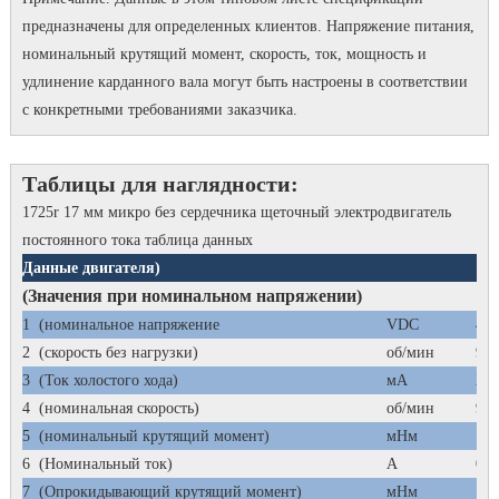
предназначены для определенных клиентов.
Напряжение питания,
номинальный крутящий момент, скорость, ток, мощность и
удлинение карданного вала могут быть настроены в соответствии
с конкретными требованиями заказчика.
Таблицы для наглядности:
1725r 17 мм микро без сердечника щеточный электродвигатель
постоянного тока таблица данных
Данные двигателя)
17
(Значения при номинальном напряжении)
1
(номинальное напряжение
VDC
4,5
2
(скорость без нагрузки)
об/мин
960
3
(Ток холостого хода)
мА
27
4
(номинальная скорость)
об/мин
902
5
(номинальный крутящий момент)
мНм
1
6
(Номинальный ток)
А
0,2
7
(Опрокидывающий крутящий момент)
мНм
16.