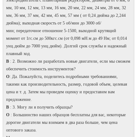
электродвигатель с планетарным редуктором;
диаметры от 6 мм, 8
мм, 10 мм, 12 мм, 13 мм, 16 мм, 20 мм, 22 мм, 24 мм, 28 мм, 32
мм, 36 мм, 37 мм, 42 мм, 45 мм, 57 мм ( от 0,24 дюйма до 2,244
дюйма);
выходная скорость от 5 об/мин до 3000 об/
мин;
передаточное отношение 5-1500, выходной крутящий
момент от 1гс.см до 500кгс.см (от 0,098 мН.м до 49 Нм; от 0,014
унц.дюйм до 7000 унц.дюйм).
Долгий срок службы и надежный
плавный ход.
В
: 2. Возможно ли разработать новые двигатели, если мы сможем
обеспечить стоимость инструментов?
О
: Да.
Пожалуйста, поделитесь подробными требованиями,
такими как производительность, размер, годовой объем, целевая
цена и т. д. Затем мы проведем оценку и предоставим вам
предложение.
В
: 3. Могу ли я получить образцы?
О
: Большинство наших образцов бесплатны для вас, некоторые
дорогие двигатели мы взимаем в два раза больше, чем цена
оптового заказа.