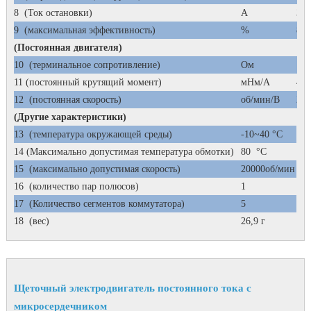
8
(Ток остановки)
А
3,7
9
(максимальная эффективность)
%
84
(Постоянная двигателя)
10
(терминальное сопротивление)
Ом
1,2
11 (постоянный крутящий момент)
мНм/А
4,3
12
(постоянная скорость)
об/мин/В
213
(Другие характеристики)
13
(температура окружающей среды)
-10~40 °С
14 (Максимально допустимая температура обмотки)
80
°С
15
(максимально допустимая скорость)
20000об/мин
16
(количество пар полюсов)
1
17
(Количество сегментов коммутатора)
5
18
(вес)
26,9 г
Щеточный электродвигатель постоянного тока с
микросердечником