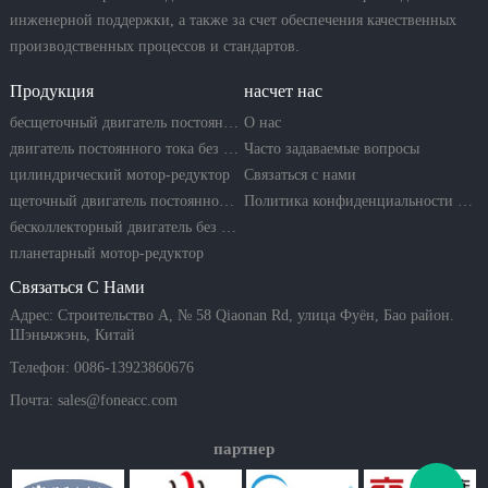
инженерной поддержки, а также за счет обеспечения качественных
производственных процессов и стандартов.
Продукция
насчет нас
бесщеточный двигатель постоянного тока
О нас
двигатель постоянного тока без сердечника
Часто задаваемые вопросы
цилиндрический мотор-редуктор
Связаться с нами
щеточный двигатель постоянного тока
Политика конфиденциальности компании
бесколлекторный двигатель без сердечника
планетарный мотор-редуктор
Связаться С Нами
Адрес: Строительство A, № 58 Qiaonan Rd, улица Фуён, Бао район.
Шэньчжэнь, Китай
Телефон: 0086-13923860676
Почта:
sales@foneacc.com
партнер