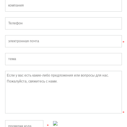
*
*
*